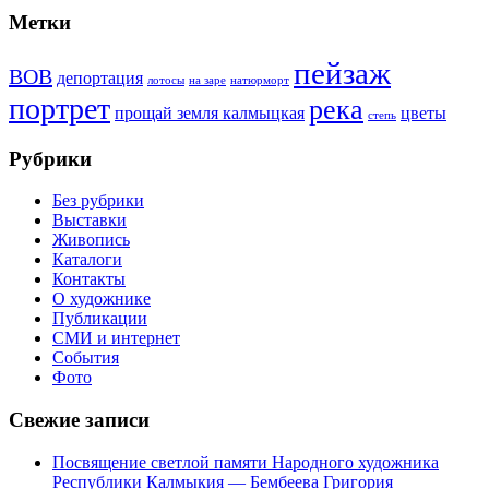
Метки
пейзаж
ВОВ
депортация
лотосы
на заре
натюрморт
портрет
река
прощай земля калмыцкая
цветы
степь
Рубрики
Без рубрики
Выставки
Живопись
Каталоги
Контакты
О художнике
Публикации
СМИ и интернет
События
Фото
Свежие записи
Посвящение светлой памяти Народного художника
Республики Калмыкия — Бембеева Григория