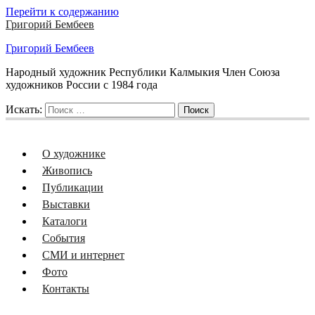
Перейти к содержанию
Григорий Бембеев
Григорий Бембеев
Народный художник Республики Калмыкия Член Союза
художников России с 1984 года
Искать:
Поиск
О художнике
Живопись
Публикации
Выставки
Каталоги
События
СМИ и интернет
Фото
Контакты