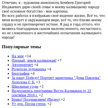
Отвечаю, я - художник-живописец Бембеев Григорий
Инджаевич дарю своей семье и моему калмыцкому народу
своё основное богатство - мои картины.
Во всех работах я изображаю своё видение жизни. Всё то, что
меня волнует в окружающем мире, всё то, что близко моему
сердцу и не противоречит истине. Я рад и горд оттого, что
являюсь благодарным сыном малочисленного, несчастного,
но не сломленного в жесточайших испытаниях калмыцкого
народа!
Популярные темы
На заре
+14
Прощай, земля калмыцкая!
+7
Автопортрет
+4
Родители художника
+4
Биография
+4
За нашу Победу! Портрет защитника "Дома Павлова"
Хохолова Г. Б.
+3
Школьные годы
+3
Видеозапись программы Вести-Калмыкия от 22
сентября 2016 г.
+2
Браво! Поздравляем! (Видео)
+2
Ут дун. Песня степи.
+2