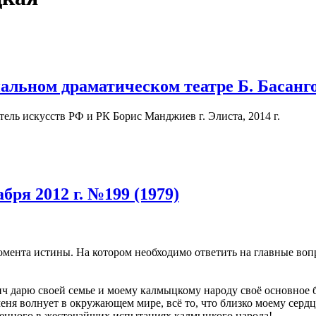
льном драматическом театре Б. Басанг
ель искусств РФ и РК Борис Манджиев г. Элиста, 2014 г.
бря 2012 г. №199 (1979)
омента истины. На котором необходимо ответить на главные во
 дарю своей семье и моему калмыцкому народу своё основное б
меня волнует в окружающем мире, всё то, что близко моему сердц
ленного в жесточайших испытаниях калмыцкого народа!