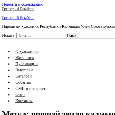
Перейти к содержанию
Григорий Бембеев
Григорий Бембеев
Народный художник Республики Калмыкия Член Союза художни
Искать:
Поиск
О художнике
Живопись
Публикации
Выставки
Каталоги
События
СМИ и интернет
Фото
Контакты
Метка:
прощай земля калмы