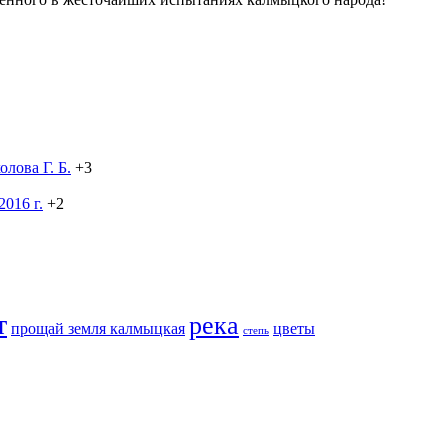
лова Г. Б.
+3
016 г.
+2
т
река
прощай земля калмыцкая
цветы
степь