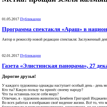
01.05.2017
Публикации
Программа спектакля «Араш» в национа
Автор и режиссёр новой редакции спектакля: Заслуженный деят
02.01.2017
Публикации
Газета «Элистинская панорама», 27 дека
Дорогие друзья!
У каждого художника однажды наступает особый день - день м
Кто ты? Какую пользу ты принёс своему народу?
Что ты оставишь после себя миру?
Отвечаю, я - художник-живописец Бембеев Григорий Инджаевич
Во всех работах я изображаю своё видение жизни. Всё то, что 
благодарным сыном малочисленного, несчастного, но не слом