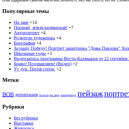
Популярные темы
На заре
+14
Прощай, земля калмыцкая!
+7
Автопортрет
+4
Родители художника
+4
Биография
+4
За нашу Победу! Портрет защитника "Дома Павлова" Хохо
Школьные годы
+3
Видеозапись программы Вести-Калмыкия от 22 сентября 2
Браво! Поздравляем! (Видео)
+2
Ут дун. Песня степи.
+2
Метки
пейзаж
портре
ВОВ
депортация
лотосы
на заре
натюрморт
Рубрики
Без рубрики
Выставки
Живопись