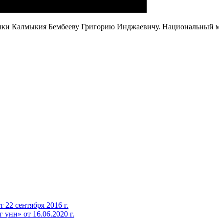
ки Калмыкия Бембееву Григорию Инджаевичу. Национальный муз
22 сентября 2016 г.
 үнн» от 16.06.2020 г.