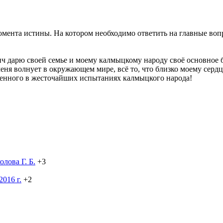
омента истины. На котором необходимо ответить на главные во
 дарю своей семье и моему калмыцкому народу своё основное б
меня волнует в окружающем мире, всё то, что близко моему сердц
ленного в жесточайших испытаниях калмыцкого народа!
лова Г. Б.
+3
016 г.
+2