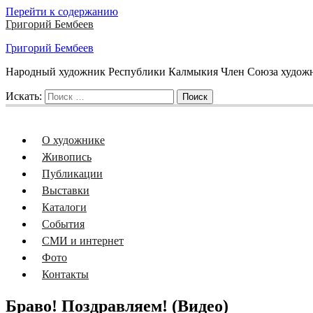
Перейти к содержанию
Григорий Бембеев
Григорий Бембеев
Народный художник Республики Калмыкия Член Союза художни
Искать:
Поиск
О художнике
Живопись
Публикации
Выставки
Каталоги
События
СМИ и интернет
Фото
Контакты
Браво! Поздравляем! (Видео)