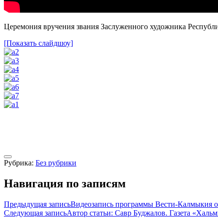
Церемония вручения звания Заслуженного художника Республи
[Показать слайдшоу]
Рубрика:
Без рубрики
Навигация по записям
Предыдущая запись
Видеозапись программы Вести-Калмыкия от 
Следующая запись
Автор статьи: Савр Буджалов. Газета «Хальмг