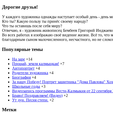
Дорогие друзья!
У каждого художника однажды наступает особый день - день м
Кто ты? Какую пользу ты принёс своему народу?
Что ты оставишь после себя миру?
Отвечаю, я - художник-живописец Бембеев Григорий Инджаевич
Во всех работах я изображаю своё видение жизни. Всё то, что 
благодарным сыном малочисленного, несчастного, но не слом
Популярные темы
На заре
+14
Прощай, земля калмыцкая!
+7
Автопортрет
+4
Родители художника
+4
Биография
+4
За нашу Победу! Портрет защитника "Дома Павлова" Хохо
Школьные годы
+3
Видеозапись программы Вести-Калмыкия от 22 сентября 2
Браво! Поздравляем! (Видео)
+2
Ут дун. Песня степи.
+2
Метки