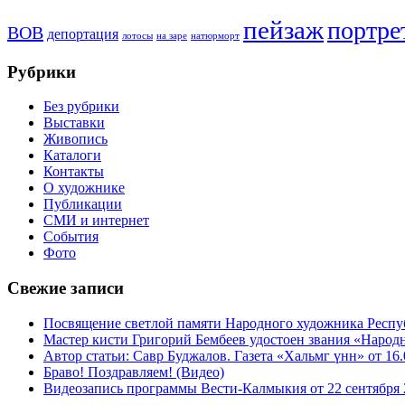
пейзаж
портре
ВОВ
депортация
лотосы
на заре
натюрморт
Рубрики
Без рубрики
Выставки
Живопись
Каталоги
Контакты
О художнике
Публикации
СМИ и интернет
События
Фото
Свежие записи
Посвящение светлой памяти Народного художника Респу
Мастер кисти Григорий Бембеев удостоен звания «Наро
Автор статьи: Савр Буджалов. Газета «Хальмг үнн» от 16.0
Браво! Поздравляем! (Видео)
Видеозапись программы Вести-Калмыкия от 22 сентября 2