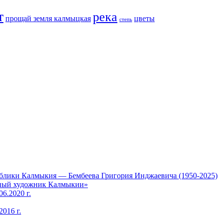
т
река
прощай земля калмыцкая
цветы
степь
блики Калмыкия — Бембеева Григория Инджаевича (1950-2025)
дный художник Калмыкии»
6.2020 г.
016 г.