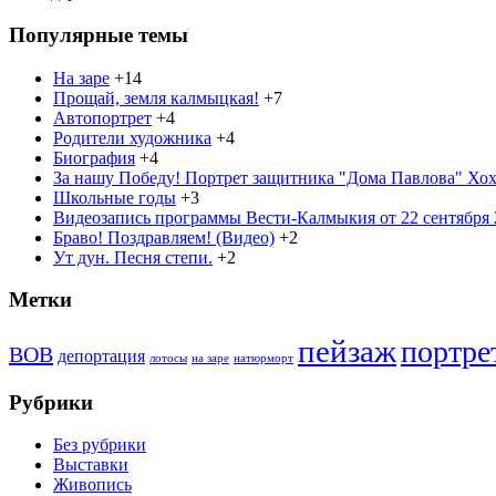
Популярные темы
На заре
+14
Прощай, земля калмыцкая!
+7
Автопортрет
+4
Родители художника
+4
Биография
+4
За нашу Победу! Портрет защитника "Дома Павлова" Хохо
Школьные годы
+3
Видеозапись программы Вести-Калмыкия от 22 сентября 2
Браво! Поздравляем! (Видео)
+2
Ут дун. Песня степи.
+2
Метки
пейзаж
портре
ВОВ
депортация
лотосы
на заре
натюрморт
Рубрики
Без рубрики
Выставки
Живопись