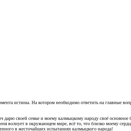
омента истины. На котором необходимо ответить на главные во
 дарю своей семье и моему калмыцкому народу своё основное б
меня волнует в окружающем мире, всё то, что близко моему сердц
ленного в жесточайших испытаниях калмыцкого народа!