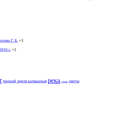
лова Г. Б.
+3
016 г.
+2
т
река
прощай земля калмыцкая
цветы
степь