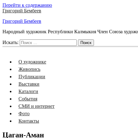
Перейти к содержанию
Григорий Бембеев
Григорий Бембеев
Народный художник Республики Калмыкия Член Союза художни
Искать:
Поиск
О художнике
Живопись
Публикации
Выставки
Каталоги
События
СМИ и интернет
Фото
Контакты
Цаган-Аман