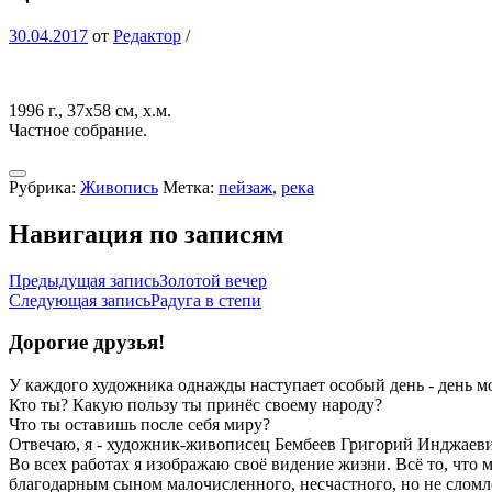
30.04.2017
от
Редактор
/
1996 г., 37х58 см, х.м.
Частное собрание.
Рубрика:
Живопись
Метка:
пейзаж
,
река
Навигация по записям
Предыдущая запись
Золотой вечер
Следующая запись
Радуга в степи
Дорогие друзья!
У каждого художника однажды наступает особый день - день м
Кто ты? Какую пользу ты принёс своему народу?
Что ты оставишь после себя миру?
Отвечаю, я - художник-живописец Бембеев Григорий Инджаевич
Во всех работах я изображаю своё видение жизни. Всё то, что 
благодарным сыном малочисленного, несчастного, но не слом