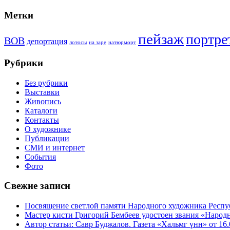
Метки
пейзаж
портре
ВОВ
депортация
лотосы
на заре
натюрморт
Рубрики
Без рубрики
Выставки
Живопись
Каталоги
Контакты
О художнике
Публикации
СМИ и интернет
События
Фото
Свежие записи
Посвящение светлой памяти Народного художника Респу
Мастер кисти Григорий Бембеев удостоен звания «Наро
Автор статьи: Савр Буджалов. Газета «Хальмг үнн» от 16.0