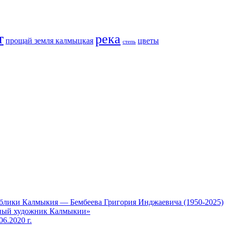
т
река
прощай земля калмыцкая
цветы
степь
блики Калмыкия — Бембеева Григория Инджаевича (1950-2025)
дный художник Калмыкии»
6.2020 г.