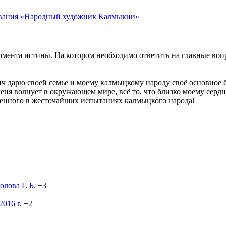
 звания «Народный художник Калмыкии»
омента истины. На котором необходимо ответить на главные во
 дарю своей семье и моему калмыцкому народу своё основное б
меня волнует в окружающем мире, всё то, что близко моему сердц
ленного в жесточайших испытаниях калмыцкого народа!
лова Г. Б.
+3
016 г.
+2