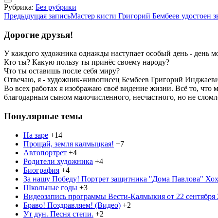
Рубрика:
Без рубрики
Навигация
Предыдущая запись
Мастер кисти Григорий Бембеев удостоен
по
Дорогие друзья!
записям
У каждого художника однажды наступает особый день - день м
Кто ты? Какую пользу ты принёс своему народу?
Что ты оставишь после себя миру?
Отвечаю, я - художник-живописец Бембеев Григорий Инджаевич
Во всех работах я изображаю своё видение жизни. Всё то, что 
благодарным сыном малочисленного, несчастного, но не слом
Популярные темы
На заре
+14
Прощай, земля калмыцкая!
+7
Автопортрет
+4
Родители художника
+4
Биография
+4
За нашу Победу! Портрет защитника "Дома Павлова" Хохо
Школьные годы
+3
Видеозапись программы Вести-Калмыкия от 22 сентября 2
Браво! Поздравляем! (Видео)
+2
Ут дун. Песня степи.
+2