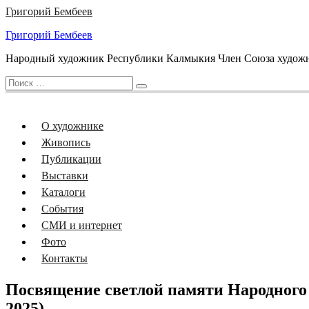
Перейти
Григорий Бембеев
к
Григорий Бембеев
содержанию
Народный художник Республики Калмыкия Член Союза художни
Искать:
Поиск
О художнике
Живопись
Публикации
Выставки
Каталоги
События
СМИ и интернет
Фото
Контакты
Посвящение светлой памяти Народного
2025)