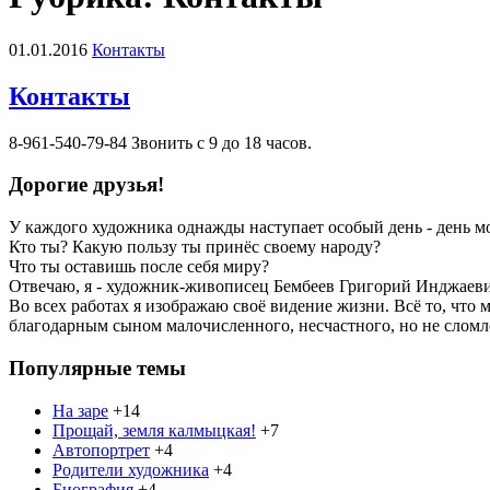
01.01.2016
Контакты
Контакты
8-961-540-79-84 Звонить с 9 до 18 часов.
Дорогие друзья!
У каждого художника однажды наступает особый день - день м
Кто ты? Какую пользу ты принёс своему народу?
Что ты оставишь после себя миру?
Отвечаю, я - художник-живописец Бембеев Григорий Инджаевич
Во всех работах я изображаю своё видение жизни. Всё то, что 
благодарным сыном малочисленного, несчастного, но не слом
Популярные темы
На заре
+14
Прощай, земля калмыцкая!
+7
Автопортрет
+4
Родители художника
+4
Биография
+4