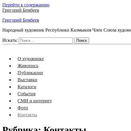
Перейти к содержанию
Григорий Бембеев
Григорий Бембеев
Народный художник Республики Калмыкия Член Союза художни
Искать:
Поиск
О художнике
Живопись
Публикации
Выставки
Каталоги
События
СМИ и интернет
Фото
Контакты
Рубрика:
Контакты