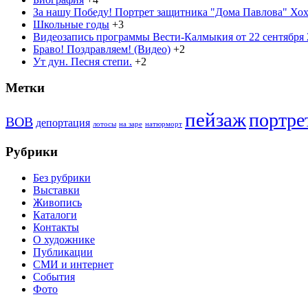
За нашу Победу! Портрет защитника "Дома Павлова" Хохо
Школьные годы
+3
Видеозапись программы Вести-Калмыкия от 22 сентября 2
Браво! Поздравляем! (Видео)
+2
Ут дун. Песня степи.
+2
Метки
пейзаж
портре
ВОВ
депортация
лотосы
на заре
натюрморт
Рубрики
Без рубрики
Выставки
Живопись
Каталоги
Контакты
О художнике
Публикации
СМИ и интернет
События
Фото