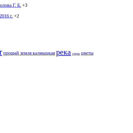
лова Г. Б.
+3
016 г.
+2
т
река
прощай земля калмыцкая
цветы
степь