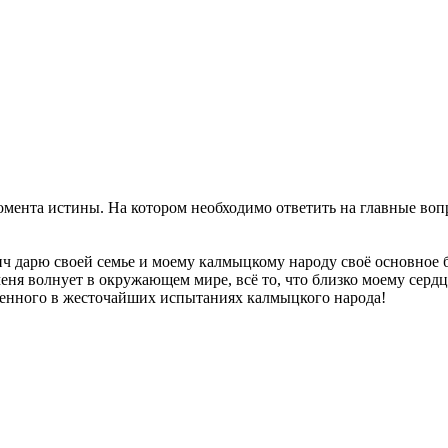
омента истины. На котором необходимо ответить на главные во
 дарю своей семье и моему калмыцкому народу своё основное б
меня волнует в окружающем мире, всё то, что близко моему сердц
ленного в жесточайших испытаниях калмыцкого народа!