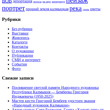
пейзаж
ВОВ
депортация
лотосы
на заре
натюрморт
портрет
река
прощай земля калмыцкая
цветы
степь
Рубрики
Без рубрики
Выставки
Живопись
Каталоги
Контакты
О художнике
Публикации
СМИ и интернет
События
Фото
Свежие записи
Посвящение светлой памяти Народного художника
Республики Калмыкия — Бембеева Григория
Инджаевича (1950-2025)
Мастер кисти Григорий Бембеев удостоен звания
«Народный художник Калмыкии»
Автор статьи: Савр Буджалов. Газета «Хальмг үнн» от