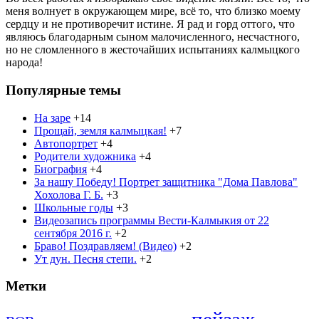
меня волнует в окружающем мире, всё то, что близко моему
сердцу и не противоречит истине. Я рад и горд оттого, что
являюсь благодарным сыном малочисленного, несчастного,
но не сломленного в жесточайших испытаниях калмыцкого
народа!
Популярные темы
На заре
+14
Прощай, земля калмыцкая!
+7
Автопортрет
+4
Родители художника
+4
Биография
+4
За нашу Победу! Портрет защитника "Дома Павлова"
Хохолова Г. Б.
+3
Школьные годы
+3
Видеозапись программы Вести-Калмыкия от 22
сентября 2016 г.
+2
Браво! Поздравляем! (Видео)
+2
Ут дун. Песня степи.
+2
Метки