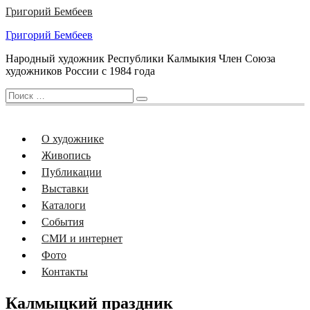
Перейти
Григорий Бембеев
к
Григорий Бембеев
содержанию
Народный художник Республики Калмыкия Член Союза
художников России с 1984 года
Искать:
Поиск
О художнике
Живопись
Публикации
Выставки
Каталоги
События
СМИ и интернет
Фото
Контакты
Калмыцкий праздник