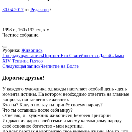
30.04.2017
от
Редактор
/
1998 г., 160х192 см, х.м.
Частное собрание.
Рубрика:
Живопись
Навигация
Предыдущая запись
Портрет Его Святейшества Далай-Ламы
XIV Тензина Гьятсо
по
Следующая запись
Чаепитие на Волге
записям
Дорогие друзья!
У каждого художника однажды наступает особый день - день
момента истины. На котором необходимо ответить на главные
вопросы, поставленные жизнью.
Кто ты? Какую пользу ты принёс своему народу?
Что ты оставишь после себя миру?
Отвечаю, я - художник-живописец Бембеев Григорий
Инджаевич дарю своей семье и моему калмыцкому народу
своё основное богатство - мои картины.
Во всех работах я изображаю своё видение жизни. Всё то, что