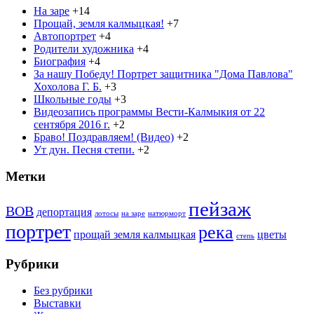
На заре
+14
Прощай, земля калмыцкая!
+7
Автопортрет
+4
Родители художника
+4
Биография
+4
За нашу Победу! Портрет защитника "Дома Павлова"
Хохолова Г. Б.
+3
Школьные годы
+3
Видеозапись программы Вести-Калмыкия от 22
сентября 2016 г.
+2
Браво! Поздравляем! (Видео)
+2
Ут дун. Песня степи.
+2
Метки
пейзаж
ВОВ
депортация
лотосы
на заре
натюрморт
портрет
река
прощай земля калмыцкая
цветы
степь
Рубрики
Без рубрики
Выставки