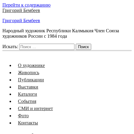
Перейти к содержанию
Григорий Бембеев
Григорий Бембеев
Народный художник Республики Калмыкия Член Союза
художников России с 1984 года
Искать:
Поиск
О художнике
Живопись
Публикации
Выставки
Каталоги
События
СМИ и интернет
Фото
Контакты