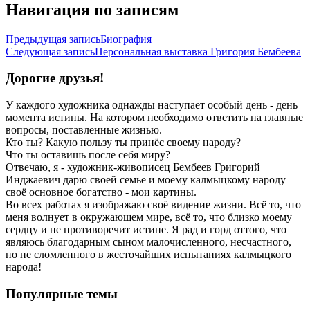
Навигация по записям
Предыдущая запись
Биография
Следующая запись
Персональная выставка Григория Бембеева
Дорогие друзья!
У каждого художника однажды наступает особый день - день
момента истины. На котором необходимо ответить на главные
вопросы, поставленные жизнью.
Кто ты? Какую пользу ты принёс своему народу?
Что ты оставишь после себя миру?
Отвечаю, я - художник-живописец Бембеев Григорий
Инджаевич дарю своей семье и моему калмыцкому народу
своё основное богатство - мои картины.
Во всех работах я изображаю своё видение жизни. Всё то, что
меня волнует в окружающем мире, всё то, что близко моему
сердцу и не противоречит истине. Я рад и горд оттого, что
являюсь благодарным сыном малочисленного, несчастного,
но не сломленного в жесточайших испытаниях калмыцкого
народа!
Популярные темы