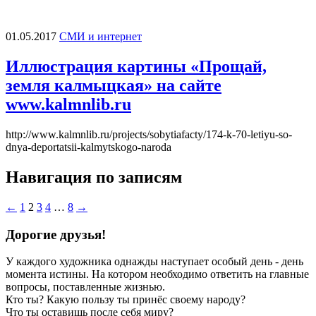
01.05.2017
СМИ и интернет
Иллюстрация картины «Прощай,
земля калмыцкая» на сайте
www.kalmnlib.ru
http://www.kalmnlib.ru/projects/sobytiafacty/174-k-70-letiyu-so-
dnya-deportatsii-kalmytskogo-naroda
Навигация по записям
←
1
2
3
4
…
8
→
Дорогие друзья!
У каждого художника однажды наступает особый день - день
момента истины. На котором необходимо ответить на главные
вопросы, поставленные жизнью.
Кто ты? Какую пользу ты принёс своему народу?
Что ты оставишь после себя миру?