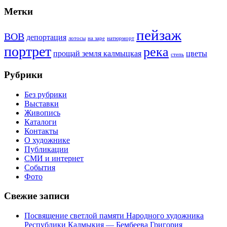
Метки
пейзаж
ВОВ
депортация
лотосы
на заре
натюрморт
портрет
река
прощай земля калмыцкая
цветы
степь
Рубрики
Без рубрики
Выставки
Живопись
Каталоги
Контакты
О художнике
Публикации
СМИ и интернет
События
Фото
Свежие записи
Посвящение светлой памяти Народного художника
Республики Калмыкия — Бембеева Григория