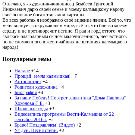
Отвечаю, я - художник-живописец Бембеев Григорий
Инджаевич дарю своей семье и моему калмыцкому народу
своё основное богатство - мои картины.
Во всех работах я изображаю своё видение жизни. Всё то, что
меня волнует в окружающем мире, всё то, что близко моему
сердцу и не противоречит истине. Я рад и горд оттого, что
являюсь благодарным сыном малочисленного, несчастного,
но не сломленного в жесточайших испытаниях калмыцкого
народа!
Популярные темы
На заре
+14
Прощай, земля калмыцкая!
+7
Автопортрет
+4
Родители художника
+4
Биография
+4
За нашу Победу! Портрет защитника "Дома Павлова"
Хохолова Г. Б.
+3
Школьные годы
+3
Видеозапись программы Вести-Калмыкия от 22
сентября 2016 г.
+2
Браво! Поздравляем! (Видео)
+2
Ут дун. Песня степи.
+2