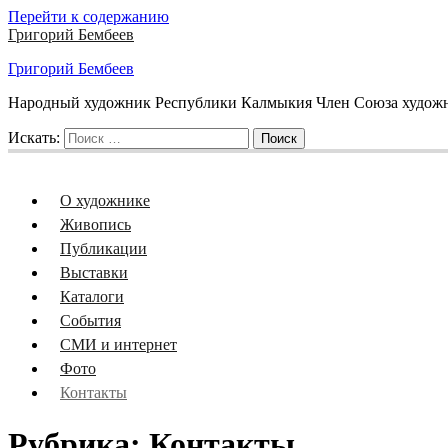
Перейти к содержанию
Григорий Бембеев
Григорий Бембеев
Народный художник Республики Калмыкия Член Союза художни
Искать:
Поиск
О художнике
Живопись
Публикации
Выставки
Каталоги
События
СМИ и интернет
Фото
Контакты
Рубрика:
Контакты