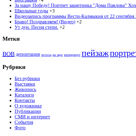
За нашу Победу! Портрет защитника "Дома Павлова" Хохо
Школьные годы
+3
Видеозапись программы Вести-Калмыкия от 22 сентября 2
Браво! Поздравляем! (Видео)
+2
Ут дун. Песня степи.
+2
Метки
пейзаж
портре
ВОВ
депортация
лотосы
на заре
натюрморт
Рубрики
Без рубрики
Выставки
Живопись
Каталоги
Контакты
О художнике
Публикации
СМИ и интернет
События
Фото