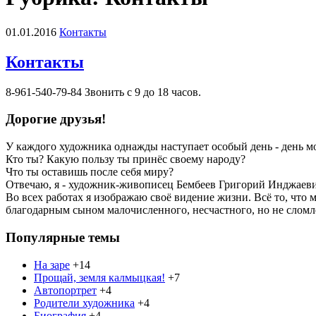
01.01.2016
Контакты
Контакты
8-961-540-79-84 Звонить с 9 до 18 часов.
Дорогие друзья!
У каждого художника однажды наступает особый день - день м
Кто ты? Какую пользу ты принёс своему народу?
Что ты оставишь после себя миру?
Отвечаю, я - художник-живописец Бембеев Григорий Инджаевич
Во всех работах я изображаю своё видение жизни. Всё то, что 
благодарным сыном малочисленного, несчастного, но не слом
Популярные темы
На заре
+14
Прощай, земля калмыцкая!
+7
Автопортрет
+4
Родители художника
+4
Биография
+4