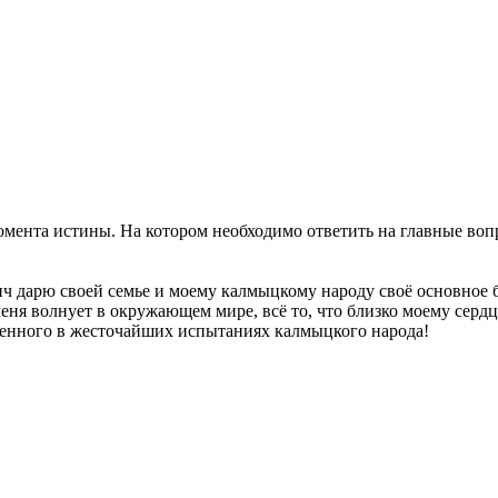
омента истины. На котором необходимо ответить на главные во
 дарю своей семье и моему калмыцкому народу своё основное б
меня волнует в окружающем мире, всё то, что близко моему сердц
ленного в жесточайших испытаниях калмыцкого народа!