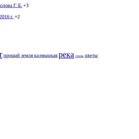
лова Г. Б.
+3
016 г.
+2
т
река
прощай земля калмыцкая
цветы
степь