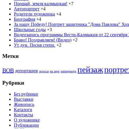
Прощай, земля калмыцкая!
+7
Автопортрет
+4
Родители художника
+4
Биография
+4
За нашу Победу! Портрет защитника "Дома Павлова" Хохо
Школьные годы
+3
Видеозапись программы Вести-Калмыкия от 22 сентября 2
Браво! Поздравляем! (Видео)
+2
Ут дун. Песня степи.
+2
Метки
пейзаж
портре
ВОВ
депортация
лотосы
на заре
натюрморт
Рубрики
Без рубрики
Выставки
Живопись
Каталоги
Контакты
О художнике
Публикации