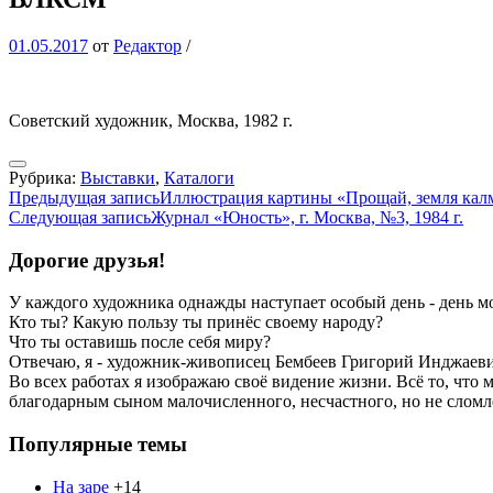
01.05.2017
от
Редактор
/
Советский художник, Москва, 1982 г.
Рубрика:
Выставки
,
Каталоги
Навигация
Предыдущая запись
Иллюстрация картины «Прощай, земля калм
Следующая запись
Журнал «Юность», г. Москва, №3, 1984 г.
по
записям
Дорогие друзья!
У каждого художника однажды наступает особый день - день м
Кто ты? Какую пользу ты принёс своему народу?
Что ты оставишь после себя миру?
Отвечаю, я - художник-живописец Бембеев Григорий Инджаевич
Во всех работах я изображаю своё видение жизни. Всё то, что 
благодарным сыном малочисленного, несчастного, но не слом
Популярные темы
На заре
+14