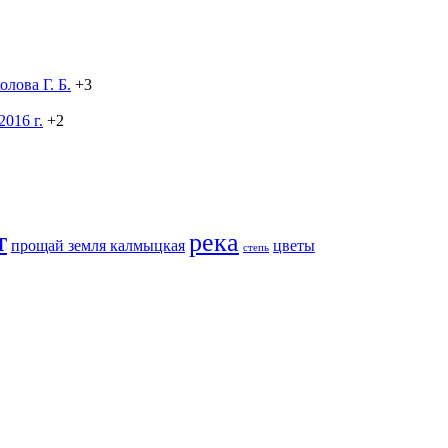
лова Г. Б.
+3
016 г.
+2
т
река
прощай земля калмыцкая
цветы
степь