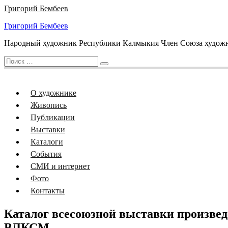
Перейти
Григорий Бембеев
к
Григорий Бембеев
содержанию
Народный художник Республики Калмыкия Член Союза художни
Искать:
Поиск
О художнике
Живопись
Публикации
Выставки
Каталоги
События
СМИ и интернет
Фото
Контакты
Каталог всесоюзной выставки произвед
ВЛКСМ