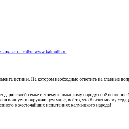
ыцкая» на сайте www.kalmnlib.ru
омента истины. На котором необходимо ответить на главные во
 дарю своей семье и моему калмыцкому народу своё основное б
меня волнует в окружающем мире, всё то, что близко моему сердц
ленного в жесточайших испытаниях калмыцкого народа!