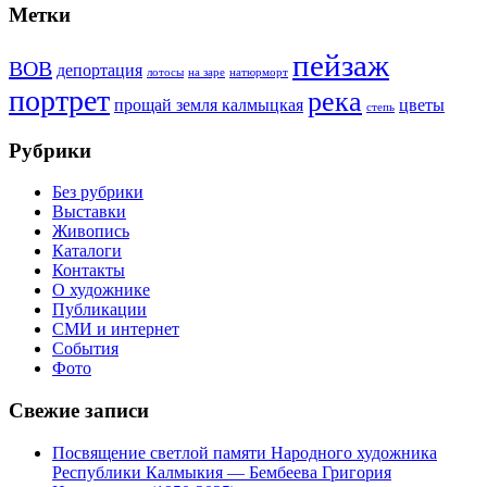
Метки
пейзаж
ВОВ
депортация
лотосы
на заре
натюрморт
портрет
река
прощай земля калмыцкая
цветы
степь
Рубрики
Без рубрики
Выставки
Живопись
Каталоги
Контакты
О художнике
Публикации
СМИ и интернет
События
Фото
Свежие записи
Посвящение светлой памяти Народного художника
Республики Калмыкия — Бембеева Григория