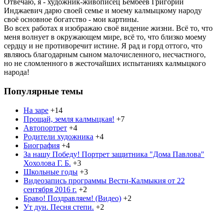
Отвечаю, я - художник-живописец Бембеев Григорий
Инджаевич дарю своей семье и моему калмыцкому народу
своё основное богатство - мои картины.
Во всех работах я изображаю своё видение жизни. Всё то, что
меня волнует в окружающем мире, всё то, что близко моему
сердцу и не противоречит истине. Я рад и горд оттого, что
являюсь благодарным сыном малочисленного, несчастного,
но не сломленного в жесточайших испытаниях калмыцкого
народа!
Популярные темы
На заре
+14
Прощай, земля калмыцкая!
+7
Автопортрет
+4
Родители художника
+4
Биография
+4
За нашу Победу! Портрет защитника "Дома Павлова"
Хохолова Г. Б.
+3
Школьные годы
+3
Видеозапись программы Вести-Калмыкия от 22
сентября 2016 г.
+2
Браво! Поздравляем! (Видео)
+2
Ут дун. Песня степи.
+2